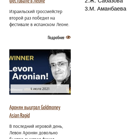
2.Ж. Сабазова
фестивале в Леоне
3.М. Аманбаева
Израильский гроссмейстер
второй раз победил на
фестивале в испанском Леоне.
Подробнее
4 июля 2021
Аронян выиграл Goldmoney
Asian Rapid
В последний игровой день,
Левон Аронян довольно