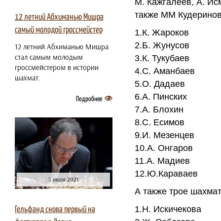
М. Кажгалеев, А. Исм
также ММ Кудеринов
12 летний Абхиманью Мишра
самый молодой гроссмейстер
1.К. Жароков
2.Б. Жунусов
12 летний Абхиманью Мишра
стал самым молодым
3.К. Тукубаев
гроссмейстером в истории
4.С. Аманбаев
шахмат.
5.О. Дадаев
6.А. Пинских
Подробнее
7.А. Блохин
8.С. Есимов
9.И. Мезенцев
10.А. Онгаров
11.А. Мадиев
12.Ю.Караваев
5 июля 2021
А также трое шахмат
1.Н. Искичекова
Гельфанд снова первый на