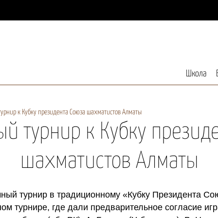
Школа
урнир к Кубку президента Союза шахматистов Алматы
й турнир к Кубку презид
шахматистов Алматы
ный турнир в традиционному «Кубку Президента Со
ом турнире, где дали предварительное согласие игр