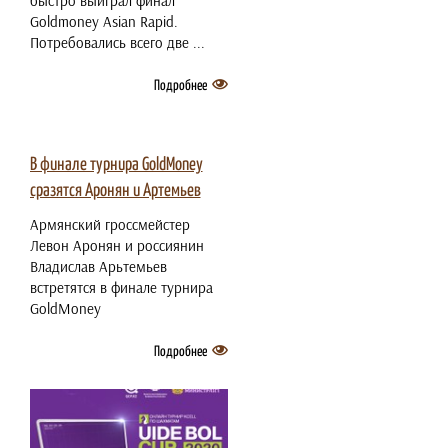
быстро выиграл финал
Goldmoney Asian Rapid.
Потребовались всего две ...
Подробнее
2 июля 2021
В финале турнира GoldMoney
сразятся Аронян и Артемьев
Армянский гроссмейстер
Левон Аронян и россиянин
Владислав Арьтемьев
встретятся в финале турнира
GoldMoney
Подробнее