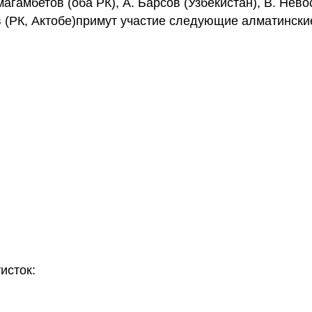
агамбетов (оба РК), А. Барсов (Узбекистан), В. Нево
 (РК, Актобе)примут участие следующие алматински
исток: