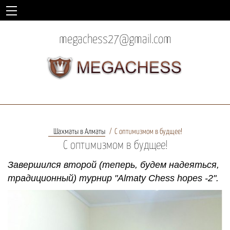
megachess27@gmail.com
Шахматы в Алматы
С оптимизмом в будщее!
С оптимизмом в будщее!
Завершился второй (теперь, будем надеяться,
традиционный) турнир "
Almaty
Chess
hopes
-2".