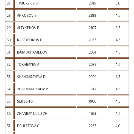
27
TIMURZIEV B
2015
5,0
28
AKKOZOV B
2288
4,5
29
ALTYKENOV E
2103
4,5
30
KRIVOBOKOV E
2063
4,5
31
BAIMUKHAMEDOV
2061
4,5
32
TOKABAYEV A
2033
4,5
33
SHANGARAYEVA D
2009
4,5
34
ZHALMAKHANOV R
1913
4,5
35
SEITESH S
1900
4,5
36
ZHANBAY UULU ZH
1765
4,5
37
DAULETOVA G
2263
4,0