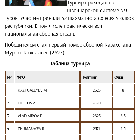
Турнир проходил по
швейцарской системе в 9
туров. Участие приняли 62 шахматиста со всех уголков
республики. В том числе практически вся
национальная сборная страны.
Победителем стал первый номер сборной Казахстана
Муртас Кажгалеев (2623).
Таблица турнира
№
ФИО
Рейтинг
Очки
1
KAZHGALEYEV M
2623
8
2
FILIPPOV A
2620
7,5
3
VLADIMIROV E
2623
6,5
4
ZHUMABAYEV R
2571
6,5