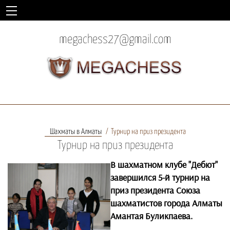
megachess27@gmail.com
Шахматы в Алматы
Турнир на приз президента
Турнир на приз президента
В шахматном клубе "Дебют"
завершился 5-й турнир на
приз президента Союза
шахматистов города Алматы
Амантая Буликпаева.