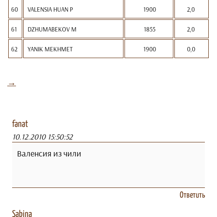
60
VALENSIA HUAN P
1900
2,0
61
DZHUMABEKOV M
1855
2,0
62
YANIK MEKHMET
1900
0,0
→
fanat
10.12.2010 15:50:52
Валенсия из чили
Ответить
Sabina