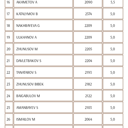
16
AKHMETOV A
2090
5,5
17
KATALYMOV B
2374
5,0
18
NAKHBAYEVA G
2209
5,0
19
ULKHANOV A
2209
5,0
20
ZHUNUSOV M
2205
5,0
21
DAVLETBAKOV S
2204
5,0
22
TANATAROV S
2193
5,0
23
ZHUNUSOV BIBEK
2182
5,0
24
BAIGABULOV M
2122
5,0
25
AMANBAYEV S
2103
5,0
26
ISMAILOV M
2064
5,0