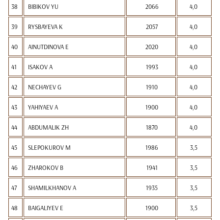
38
BIBIKOV YU
2066
4,0
39
RYSBAYEVA K
2057
4,0
40
AINUTDINOVA E
2020
4,0
41
ISAKOV A
1993
4,0
42
NECHAYEV G
1910
4,0
43
YAHIYAEV A
1900
4,0
44
ABDUMALIK ZH
1870
4,0
45
SLEPOKUROV M
1986
3,5
46
ZHAROKOV B
1941
3,5
47
SHAMILKHANOV A
1935
3,5
48
BAIGALIYEV E
1900
3,5