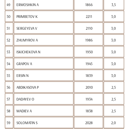
49
ERMOSHKIN A
1866
3,5
50
PRIMBETOV K
2211
3,0
51
SERGEYEVA V
2110
3,0
52
ZHUMYROV A
1986
3,0
53
ISKICHEKOVA N
1950
3,0
54
GRAPOV A
1945
3,0
55
ERSIN N
1839
3,0
56
ABDIKASOVA P
2010
2,5
57
DADAYEV O
1934
2,5
58
MADIEV A
1838
2,5
59
SOLOMATIN S
2028
2,0