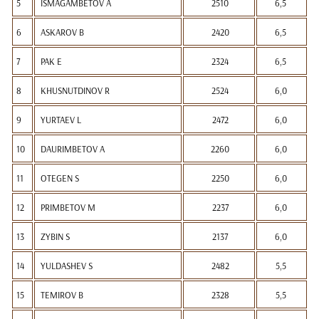
5
ISMAGAMBETOV A
2510
6,5
6
ASKAROV B
2420
6,5
7
PAK E
2324
6,5
8
KHUSNUTDINOV R
2524
6,0
9
YURTAEV L
2472
6,0
10
DAURIMBETOV A
2260
6,0
11
OTEGEN S
2250
6,0
12
PRIMBETOV M
2237
6,0
13
ZYBIN S
2137
6,0
14
YULDASHEV S
2482
5,5
15
TEMIROV B
2328
5,5