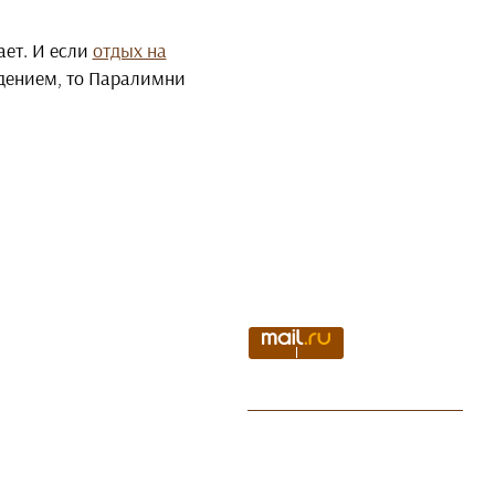
ает. И если
отдых на
дением, то Паралимни