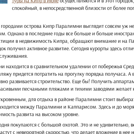
туры на Кипр в июне
осуществляются и в этот городок
спокойный, в непосредственной близости от более п
и городами острова Кипр Паралимни выглядит совсем уж 
м. Однако в последние годы все больше и больше иностра
стиции в недвижимость Кипра, обращают внимание и на П
ок получил активное развитие. Сегодня курорты здесь отл
бслуживания.
и находится в сравнительном удалении от побережья Сре
пляжу придется потратить на прогулку порядка получаса. А
ивно развивается строительство. Еще бы! Получить аппарта
расивыми песчаными пляжами и тихими заводями желает 
ткровенным, для отдыха в районе Паралимни стоит выбирать
аходится между Паралмини и Каппарисом. Здесь и до моря 
имость развита на высоком уровне.
дня покупаются с большой охотой. Это и не удивительно, в
стут с невероятной скоростью, что делает вложение в нее 