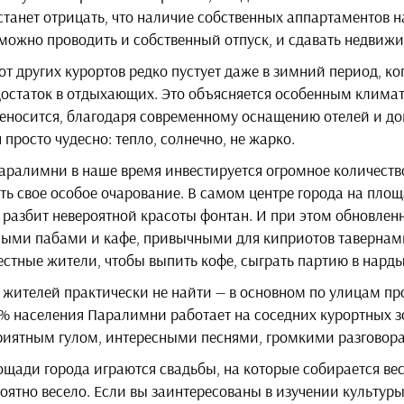
 станет отрицать, что наличие собственных аппартаментов н
 можно проводить и собственный отпуск, и сдавать недвижи
т других курортов редко пустует даже в зимний период, ко
остаток в отдыхающих. Это объясняется особенным климат
еносится, благодаря современному оснащению отелей и дом
росто чудесно: тепло, солнечно, не жарко.
Паралимни в наше время инвестируется огромное количество
ть свое особое очарование. В самом центре города на площ
е разбит невероятной красоты фонтан. И при этом обновле
ными пабами и кафе, привычными для киприотов тавернами,
стные жители, чтобы выпить кофе, сыграть партию в нарды
 жителей практически не найти — в основном по улицам пр
 населения Паралимни работает на соседних курортных зо
риятным гулом, интересными песнями, громкими разговор
щади города играются свадьбы, на которые собирается весь
роятно весело. Если вы заинтересованы в изучении культур