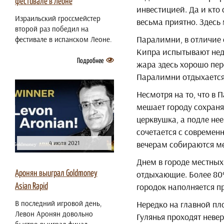
фестивале в Леоне
инвестицией. Да и кто
Израильский гроссмейстер
весьма приятно. Здесь
второй раз победил на
Паралимни, в отличие о
фестивале в испанском Леоне.
Кипра испытывают нед
Подробнее
жара здесь хорошо пер
Паралимни отдыхается п
Несмотря на то, что в 
мешает городу сохраня
церквушка, а подле не
сочетается с современ
вечерам собираются ме
4 июля 2021
Днем в городе местных
отдыхающие. Более 80%
Аронян выиграл Goldmoney
городок наполняется п
Asian Rapid
В последний игровой день,
Нередко на главной пло
Левон Аронян довольно
Гулянья проходят неве