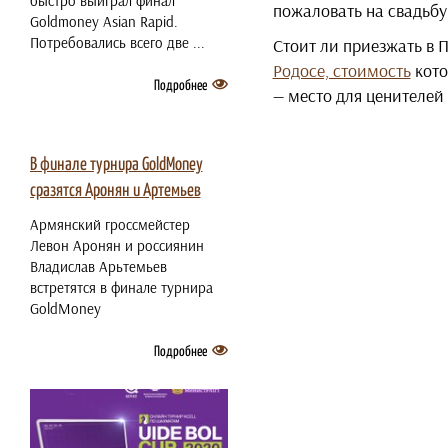
быстро выиграл финал
пожаловать на свадьбу
Goldmoney Asian Rapid.
Потребовались всего две ...
Стоит ли приезжать в 
Родосе, стоимость
кото
Подробнее
— место для ценителей
2 июля 2021
В финале турнира GoldMoney
сразятся Аронян и Артемьев
Армянский гроссмейстер
Левон Аронян и россиянин
Владислав Арьтемьев
встретятся в финале турнира
GoldMoney
Подробнее