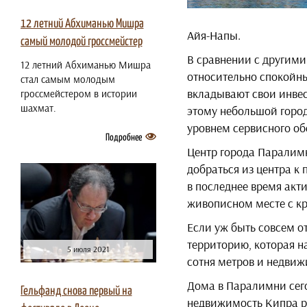
12 летний Абхиманью Мишра
Айя-Напы.
самый молодой гроссмейстер
В сравнении с другим
12 летний Абхиманью Мишра
относительно спокойны
стал самым молодым
вкладывают свои инве
гроссмейстером в истории
шахмат.
этому небольшой город
уровнем сервисного о
Подробнее
Центр города Паралимн
добраться из центра к 
в последнее время акт
живописном месте с к
Если уж быть совсем о
территорию, которая н
5 июля 2021
сотня метров и недвиж
Дома в Паралимни сего
Гельфанд снова первый на
недвижимость Кипра ра