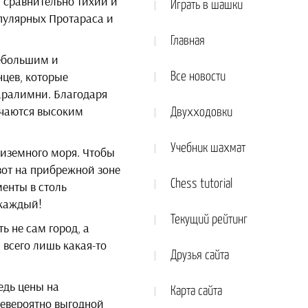
, сравнительно тихий и
Играть в шашки
опулярных Протараса и
Главная
небольшим и
нцев, которые
Все новости
аралимни. Благодаря
ичаются высоким
Двухходовки
Учебник шахмат
диземного моря. Чтобы
 вот на прибрежной зоне
Chess tutorial
менты в столь
каждый!
Текущий рейтинг
 не сам город, а
всего лишь какая-то
Друзья сайта
едь цены на
Карта сайта
невероятно выгодной