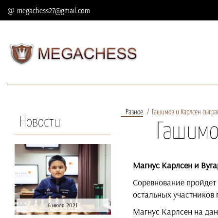
megachess27@gmail.com
Разное
Гашимов и Карлсен сыгра
Новости
Гашимо
Магнус Карлсен и Вуга
Соревнование пройдет 
остальных участников 
6 июля 2021
Магнус Карлсен на дан