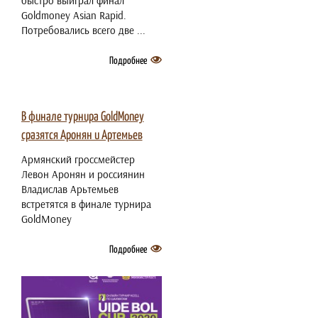
быстро выиграл финал
Goldmoney Asian Rapid.
Потребовались всего две ...
Подробнее
2 июля 2021
В финале турнира GoldMoney
сразятся Аронян и Артемьев
Армянский гроссмейстер
Левон Аронян и россиянин
Владислав Арьтемьев
встретятся в финале турнира
GoldMoney
Подробнее