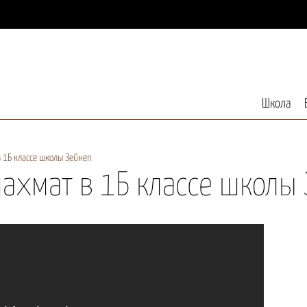
Школа
 1Б классе школы Зейнеп
ахмат в 1Б классе школы