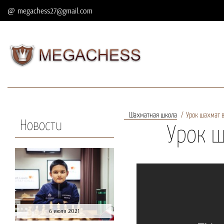
megachess27@gmail.com
Шахматная школа
Урок шахмат в
Новости
Урок ш
6 июля 2021