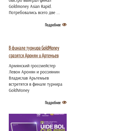
быстро выиграл финал
Goldmoney Asian Rapid.
Потребовались всего две ...
Подробнее
2 июля 2021
В финале турнира GoldMoney
сразятся Аронян и Артемьев
Армянский гроссмейстер
Левон Аронян и россиянин
Владислав Арьтемьев
встретятся в финале турнира
GoldMoney
Подробнее