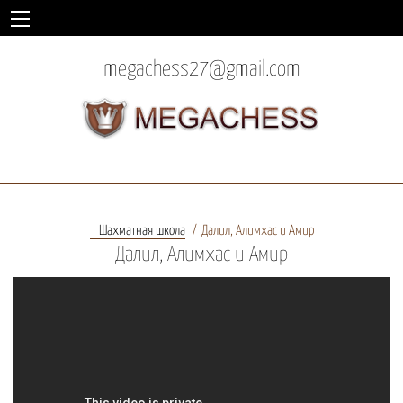
megachess27@gmail.com
Шахматная школа
Далил, Алимхас и Амир
Далил, Алимхас и Амир