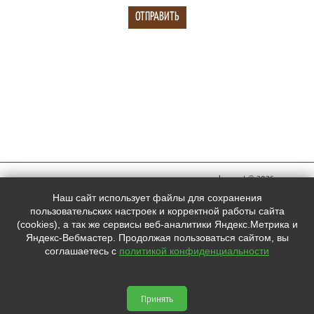
megachess.net © 2026
Мы в
Наш сайт использует файлы для сохранения
социальных
пользовательских настроек и корректной работы сайта
(cookies), а так же сервисы веб-аналитики Яндекс.Метрика и
сетях:
Яндекс-Вебмастер. Продолжая пользоваться сайтом, вы
соглашаетесь с
политикой конфиденциальности



Принять