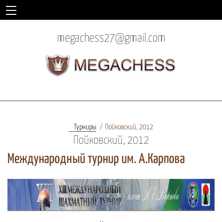
megachess27@gmail.com
Турниры
Пойковский, 2012
Пойковский, 2012
Международный турнир им. А.Карпова