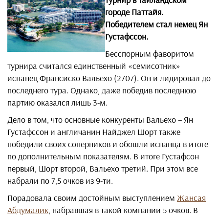
городе Паттайя.
Победителем стал немец Ян
Густафссон.
Бесспорным фаворитом
турнира считался единственный «семисотник»
испанец Франсиско Вальехо (2707). Он и лидировал до
последнего тура. Однако, даже победив последнюю
партию оказался лишь 3-м.
Дело в том, что основные конкуренты Вальехо – Ян
Густафссон и англичанин Найджел Шорт также
победили своих соперников и обошли испанца в итоге
по дополнительным показателям. В итоге Густафсон
первый, Шорт второй, Вальехо третий. При этом все
набрали по 7,5 очков из 9-ти.
Порадовала своим достойным выступлением
Жансая
Абдумалик
, набравшая в такой компании 5 очков. В