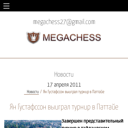
megachess27@gmail.com
Новости
17 апреля 2011
Новости
Ян Густафссон выиграл турнир в Паттайе
Ян Густафссон выиграл турнир в Паттайе
Завершен представительный
турнир в тайландском