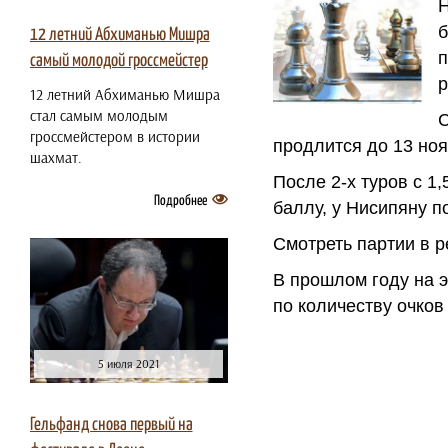
Н
б
12 летний Абхиманью Мишра
п
самый молодой гроссмейстер
р
12 летний Абхиманью Мишра
стал самым молодым
С
гроссмейстером в истории
продлится до 13 ноя
шахмат.
После 2-х туров с 1
Подробнее
баллу, у Нисипяну по
Смотреть партии в р
В прошлом году на э
по количеству очко
5 июля 2021
Гельфанд снова первый на