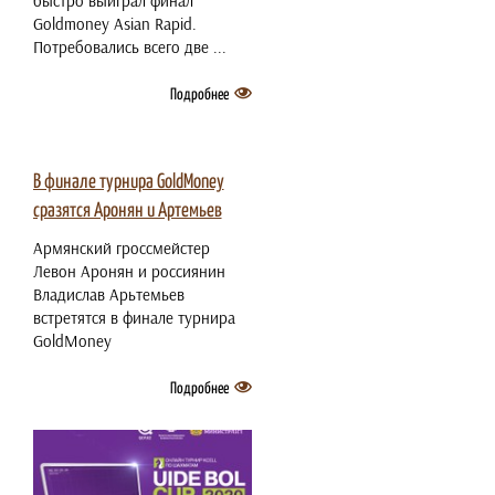
быстро выиграл финал
Goldmoney Asian Rapid.
Потребовались всего две ...
Подробнее
2 июля 2021
В финале турнира GoldMoney
сразятся Аронян и Артемьев
Армянский гроссмейстер
Левон Аронян и россиянин
Владислав Арьтемьев
встретятся в финале турнира
GoldMoney
Подробнее