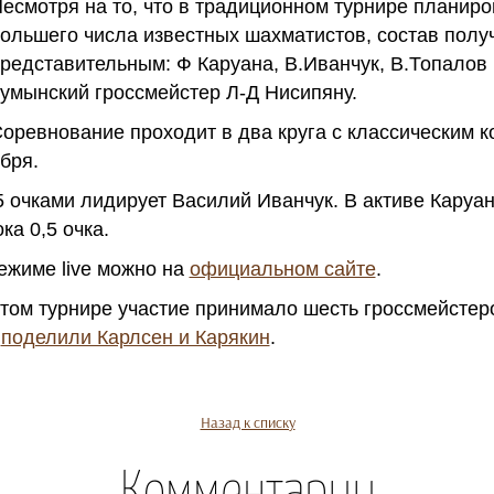
есмотря на то, что в традиционном турнире планир
ольшего числа известных шахматистов, состав полу
редставительным: Ф Каруана, В.Иванчук, В.Топалов
умынский гроссмейстер Л-Д Нисипяну.
оревнование проходит в два круга с классическим 
бря.
,5 очками лидирует Василий Иванчук. В активе Каруа
ка 0,5 очка.
ежиме live можно на
официальном сайте
.
том турнире участие принимало шесть гроссмейстеро
в
поделили Карлсен и Карякин
.
Назад к списку
Комментарии