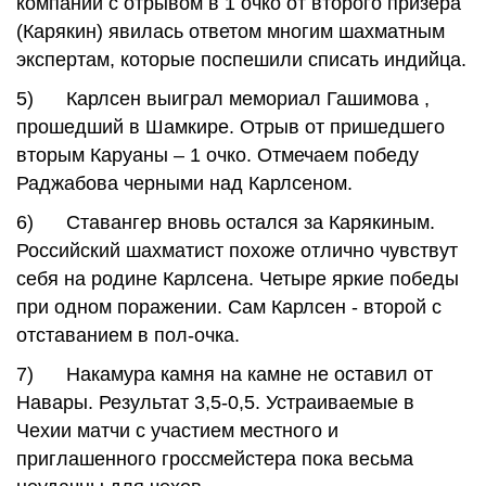
компании с отрывом в 1 очко от второго призера
(Карякин) явилась ответом многим шахматным
экспертам, которые поспешили списать индийца.
5) Карлсен выиграл мемориал Гашимова ,
прошедший в Шамкире. Отрыв от пришедшего
вторым Каруаны – 1 очко. Отмечаем победу
Раджабова черными над Карлсеном.
6) Ставангер вновь остался за Карякиным.
Российский шахматист похоже отлично чувствут
себя на родине Карлсена. Четыре яркие победы
при одном поражении. Сам Карлсен - второй с
отставанием в пол-очка.
7) Накамура камня на камне не оставил от
Навары. Результат 3,5-0,5. Устраиваемые в
Чехии матчи с участием местного и
приглашенного гроссмейстера пока весьма