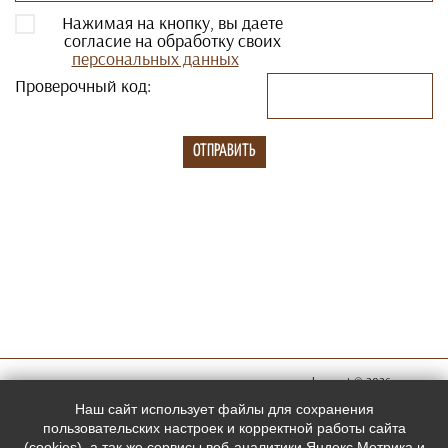
Нажимая на кнопку, вы даете
согласие на обработку своих
персональных данных
Проверочный код:
megachess.net © 2026
Мы в
Наш сайт использует файлы для сохранения
социальных
пользовательских настроек и корректной работы сайта
(cookies), а так же сервисы веб-аналитики Яндекс.Метрика и