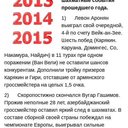
шахматные события
прошедшего года.
1) Левон Аронян
выиграл свой очередной,
4-й по счету Вейк-ан-Зее.
Шесть побед (Карякин.
Каруана, Домингес, Со,
Накамура, Найдич) в 11 турах при одном
поражении (Ван Вели) не оставили шансов
конкурентам. Дополнили тройку призеров
Карякин и Гири, отставшие от армянского
гроссмейстера на целых 1,5 очка.
2) Скоропостижно скончался Вугар Гашимов.
Прожив неполные 28 лет, азербайджанский
гроссмейстер оставил яркий след в шахматах. В
составе сборной своей страны побеждал на
чемпионате Европы, выигрывал сильные