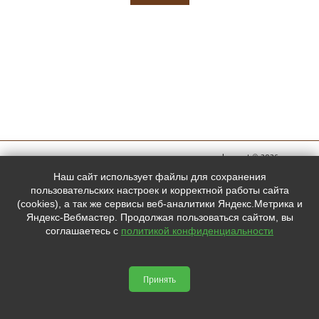
megachess.net © 2026
Мы в
Наш сайт использует файлы для сохранения
социальных
пользовательских настроек и корректной работы сайта
(cookies), а так же сервисы веб-аналитики Яндекс.Метрика и
сетях:
Яндекс-Вебмастер. Продолжая пользоваться сайтом, вы
соглашаетесь с
политикой конфиденциальности



Принять
Сайт сделан по
сертификату качества Placemark