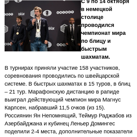
С 9 по 14 октября
в немецкой
столице
проводился
чемпионат мира
по блицу и
быстрым
шахматам.
В турнирах приняли участие 158 участников,
соревнования проводились по швейцарской
системе. В быстрых шахматах в 15 туров, в блиц
– 21 тур. Марафонскую дистанцию в рапиде
выиграл действующий чемпион мира Магнус
Карлсен, набравший 11,5 очков (из 15).
Россиянин Ян Непомнящий, Теймур Раджабов из
Азербайджана и кубинец Леньер Домингес
поделили 2-4 места, дополнительные показатели