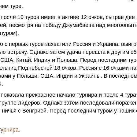
нем туре.
после 10 туров имеет в активе 12 очков, сыграв две 
вией, несмотря на победу Джумабаева над многоопы
пуром).
 с первых туров захватили Россия и Украина, выигр
ю встречу. Однако затем удача перешла к другим с
 США, Китай, Индия и Польша. Перед последним ту
ельниц Поднебесной 18 очков. Россия с 16 очками на
чками у Польши, США, Индии и Украины. В последнем
я.
показала прекрасное начало турнира и после 4 тура
группе лидеров. Однако затем последовали поражен
 ничья с Венгрией. Перед последним туром у наших
урнира.