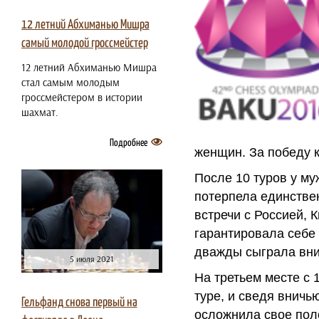
12 летний Абхиманью Мишра
самый молодой гроссмейстер
12 летний Абхиманью Мишра
стал самым молодым
гроссмейстером в истории
шахмат.
Подробнее
женщин. За победу к
После 10 туров у м
потерпела единстве
встречи с Россией, 
гарантировала себе
дважды сыграла внич
5 июля 2021
На третьем месте с 
туре, и сведя вничь
Гельфанд снова первый на
осложнила свое пол