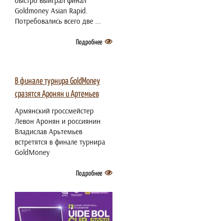
быстро выиграл финал
Goldmoney Asian Rapid.
Потребовались всего две ...
Подробнее
2 июля 2021
В финале турнира GoldMoney
сразятся Аронян и Артемьев
Армянский гроссмейстер
Левон Аронян и россиянин
Владислав Арьтемьев
встретятся в финале турнира
GoldMoney
Подробнее