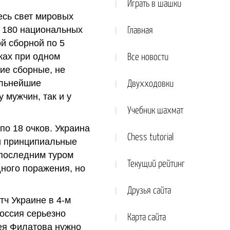
Играть в шашки
есь свет мировых
а 180 национальных
Главная
ой сборной по 5
ках при одном
Все новости
ие сборные, не
ильнейшие
Двухходовки
 мужчин, так и у
Учебник шахмат
о 18 очков. Украина
Chess tutorial
и принципиальные
 последним туром
Текущий рейтинг
ного поражения, но
Друзья сайта
тч Украине в 4-м
оссия серьезно
Карта сайта
я Филатова нужно