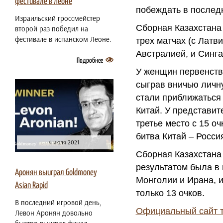
фестивале в Леоне
побеждать в послед
Израильский гроссмейстер
Сборная Казахстана 
второй раз победил на
фестивале в испанском Леоне.
трех матчах (с Лат
Австралией, и Синга
Подробнее
У женщин первенство
сыграв вничью личну
стали приближаться
Китай. У представит
третье место с 15 о
битва Китай – Росси
4 июля 2021
Сборная Казахстана 
результатом была в 
Аронян выиграл Goldmoney
Монголии и Ирана, и
Asian Rapid
только 13 очков.
В последний игровой день,
Официальный сайт т
Левон Аронян довольно