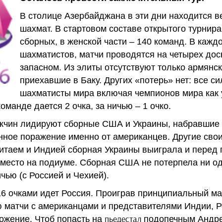
В столице Азербайджана в эти дни находится в
шахмат. В стартовом составе открытого турнир
сборных, в женской части – 140 команд. В кажд
шахматистов, матчи проводятся на четырех дос
запасном. Из элиты отсутствуют только армянск
приехавшие в Баку. Других «потерь» нет: все с
шахматисты мира включая чемпионов мира как у
оманде дается 2 очка, за ничью – 1 очко.
ужчин лидируют сборные США и Украины, набравшие п
нное поражение именно от американцев. Другие сво
Китаем и Индией сборная Украины выиграла и перед
 место на подиуме. Сборная США не потерпела ни од
ью (с Россией и Чехией).
16 очками идет Россия. Проиграв принципиальный ма
ю матчи с американцами и представителями Индии, Р
пьедестал
ожение. Чтоб попасть на
подопечным Андре