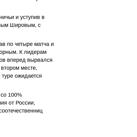
ничьи и уступив в
тным Шировым, с
ав по четыре матча и
борным. К лидерам
ров вперед вырвался
 втором месте,
 туре ожидается
 со 100%
ия от России,
 соотечественниц