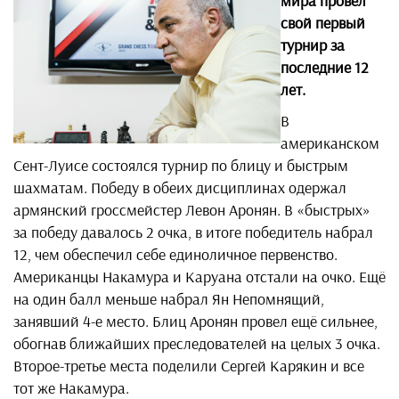
мира провел
свой первый
турнир за
последние 12
лет.
В
американском
Сент-Луисе состоялся турнир по блицу и быстрым
шахматам. Победу в обеих дисциплинах одержал
армянский гроссмейстер Левон Аронян. В «быстрых»
за победу давалось 2 очка, в итоге победитель набрал
12, чем обеспечил себе единоличное первенство.
Американцы Накамура и Каруана отстали на очко. Ещё
на один балл меньше набрал Ян Непомнящий,
занявший 4-е место. Блиц Аронян провел ещё сильнее,
обогнав ближайших преследователей на целых 3 очка.
Второе-третье места поделили Сергей Карякин и все
тот же Накамура.