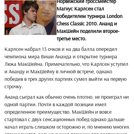
Норвежский гроссмейстер
Магнус Карлсен стал
победителем турнира London
Chess Classic 2010. Ананд и
МакШейн поделили второе-
третье место.
Карлсен набрал 13 очков и на два балла опередил
чемпиона мира Виши Ананда и открытие турнира
Люка МакШейна. Примечательно, что Карлсен уступил
и Ананду и МакШейну в личной встрече, однако
победив в трех других партиях сумел выйти на первую
строчку.
Ананд сыграл как обычно очень плотно, не проиграл ни
одной партии. Почти в каждой позиции имел
определенное преимущество. МакШейн и вовсе
стартовал с двух сенсационных побед однако дальше
начал играть слишком осторожно и, по мнению многих