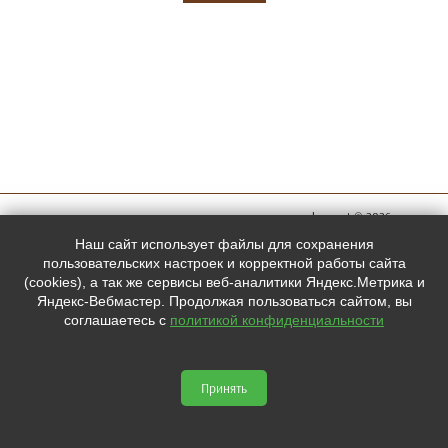
megachess.net © 2026
Мы в
Наш сайт использует файлы для сохранения
социальных
пользовательских настроек и корректной работы сайта
(cookies), а так же сервисы веб-аналитики Яндекс.Метрика и
сетях:
Яндекс-Вебмастер. Продолжая пользоваться сайтом, вы
соглашаетесь с
политикой конфиденциальности



Принять
Сайт сделан по
сертификату качества Placemark