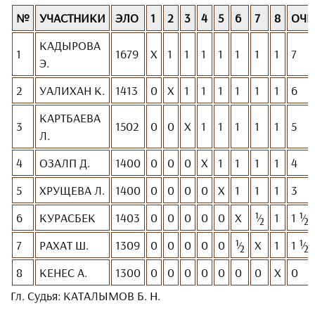
№
УЧАСТНИКИ
ЭЛО
1
2
3
4
5
6
7
8
ОЧК
КАДЫРОВА
1
1679
Х
1
1
1
1
1
1
1
7
Э.
2
УАЛИХАН К.
1413
0
Х
1
1
1
1
1
1
6
КАРТБАЕВА
3
1502
0
0
Х
1
1
1
1
1
5
Л.
4
ОЗАЛП Д.
1400
0
0
0
Х
1
1
1
1
4
5
ХРУЩЕВА Л.
1400
0
0
0
0
Х
1
1
1
3
6
КУРАСБЕК
1403
0
0
0
0
0
Х
½
1
1 ½
7
РАХАТ Ш.
1309
0
0
0
0
0
½
Х
1
1 ½
8
КЕНЕС А.
1300
0
0
0
0
0
0
0
Х
0
Гл. Судья: КАТАЛЫМОВ Б. Н.