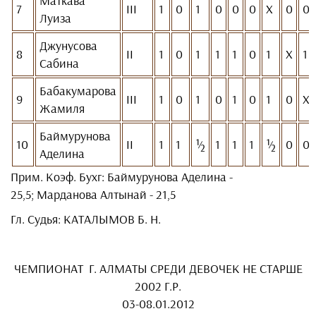
Маткава
7
III
1
0
1
0
0
0
Х
0
0
Луиза
Джунусова
8
II
1
0
1
1
1
0
1
Х
1
Сабина
Бабакумарова
9
III
1
0
1
0
1
0
1
0
Х
Жамиля
Баймурунова
10
II
1
1
½
1
1
1
½
0
0
Аделина
Прим. Коэф. Бухг:
Баймурунова Аделина -
25,5;
Марданова Алтынай - 21,5
Гл. Судья: КАТАЛЫМОВ Б. Н.
ЧЕМПИОНАТ Г. АЛМАТЫ СРЕДИ ДЕВОЧЕК НЕ СТАРШЕ
2002 Г.Р.
03-08.01.2012