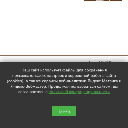
megachess.net © 2026
Мы в
Наш сайт использует файлы для сохранения
социальных
пользовательских настроек и корректной работы сайта
(cookies), а так же сервисы веб-аналитики Яндекс.Метрика и
сетях:
Яндекс-Вебмастер. Продолжая пользоваться сайтом, вы
соглашаетесь с
политикой конфиденциальности



Принять
Сайт сделан по
сертификату качества Placemark