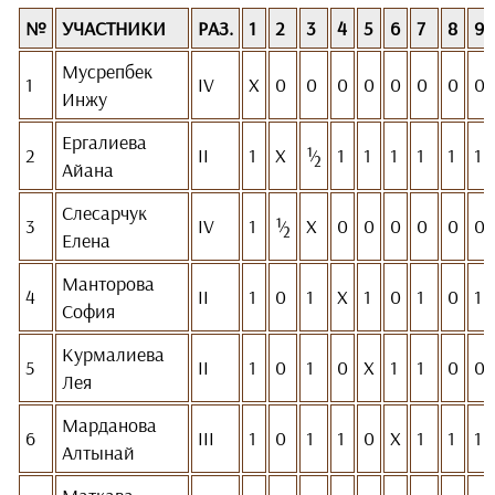
№
УЧАСТНИКИ
РАЗ.
1
2
3
4
5
6
7
8
9
Мусрепбек
1
IV
Х
0
0
0
0
0
0
0
0
Инжу
Ергалиева
2
II
1
Х
½
1
1
1
1
1
1
Айана
Слесарчук
3
IV
1
½
Х
0
0
0
0
0
0
Елена
Манторова
4
II
1
0
1
Х
1
0
1
0
1
София
Курмалиева
5
II
1
0
1
0
Х
1
1
0
0
Лея
Марданова
6
III
1
0
1
1
0
Х
1
1
1
Алтынай