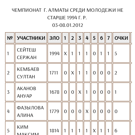
ЧЕМПИОНАТ Г. АЛМАТЫ СРЕДИ МОЛОДЕЖИ НЕ
СТАРШЕ 1994 Г. Р.
03-08.01.2012
№
УЧАСТНИКИ
ЭЛО
1
2
3
4
5
6
7
ОЧКИ
СЕЙТЕШ
1
1994
Х
1
1
1
0
1
1
5
I
СЕРЖАН
КЕМБАЕВ
2
1711
0
Х
1
1
0
0
0
2
СУЛТАН
АКАНОВ
3
1678
0
0
Х
1
0
0
0
1
V
АНУАР
ФАЗЫЛОВА
4
1779
0
0
0
Х
0
0
0
0
V
АЛИНА
КИМ
5
1814
1
1
1
1
Х
1
1
6
I
МАКСИМ