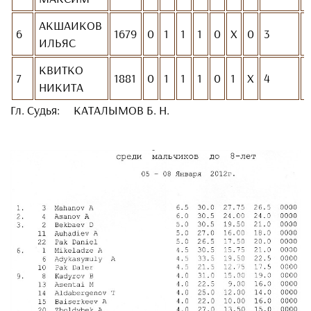
АКШАИКОВ
6
1679
0
1
1
1
0
Х
0
3
I
ИЛЬЯС
КВИТКО
7
1881
0
1
1
1
0
1
Х
4
I
НИКИТА
Гл. Судья: КАТАЛЫМОВ Б. Н.