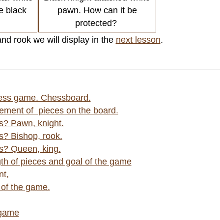
e black
pawn. How can it be
protected?
d rook we will display in the
next lesson
.
hess game. Chessboard.
ement of pieces on the board.
s? Pawn, knight.
s? Bishop, rook.
s? Queen, king.
th of pieces and goal of the game
nt,
 of the game.
 game