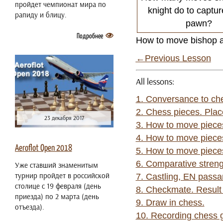
пройдет чемпионат мира по
knight do to captur
рапиду и блицу.
pawn?
Подробнее
How to move bishop an
←Previous Lesson
All lessons:
1. Conversance to c
2. Chess pieces. Plac
23 декабря 2017
3. How to move piece
4. How to move piece
Aeroflot Open 2018
5. How to move piece
6. Comparative streng
Уже ставший знаменитым
турнир пройдет в российской
7. Castling, EN passa
столице с 19 февраля (день
8. Checkmate. Result
приезда) по 2 марта (день
9. Draw in chess.
отъезда).
10. Recording chess