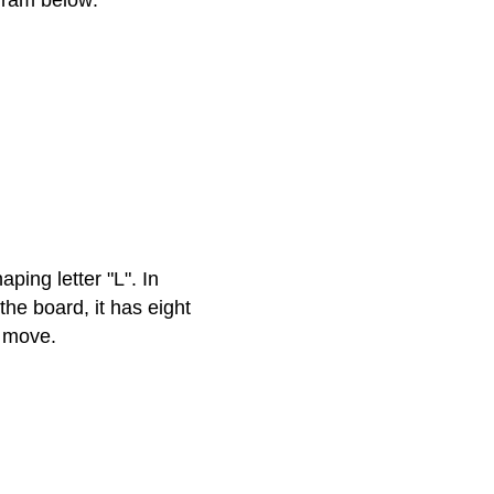
gram below:
ing letter "L". In
the board, it has eight
f move.