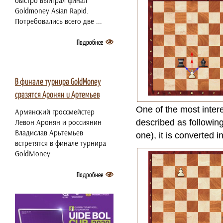
быстро выиграл финал
Goldmoney Asian Rapid.
Потребовались всего две ...
Подробнее
2 июля 2021
В финале турнира GoldMoney
сразятся Аронян и Артемьев
One of the most intere
Армянский гроссмейстер
Левон Аронян и россиянин
described as following
Владислав Арьтемьев
one), it is converted i
встретятся в финале турнира
GoldMoney
Подробнее