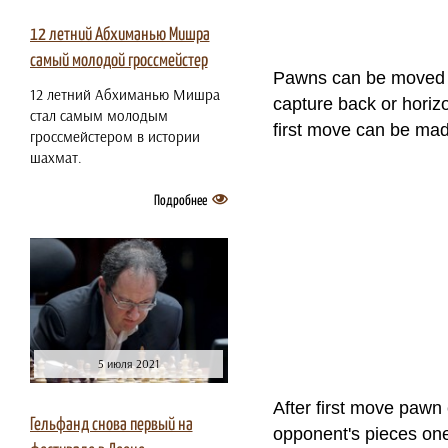
12 летний Абхиманью Мишра
самый молодой гроссмейстер
Pawns can be moved on
12 летний Абхиманью Мишра
capture back or horizon
стал самым молодым
first move can be made
гроссмейстером в истории
шахмат.
Подробнее
5 июля 2021
After first move pawn
Гельфанд снова первый на
opponent's pieces one 