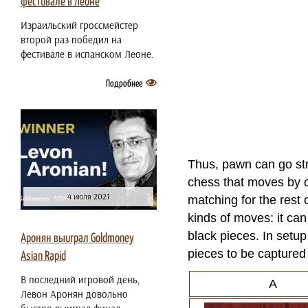
фестивале в Леоне
Израильский гроссмейстер
второй раз победил на
фестивале в испанском Леоне.
Подробнее
Thus, pawn can go str
chess that moves by o
4 июля 2021
matching for the rest 
kinds of moves: it ca
black pieces. In setu
Аронян выиграл Goldmoney
pieces to be capture
Asian Rapid
В последний игровой день,
A
Левон Аронян довольно