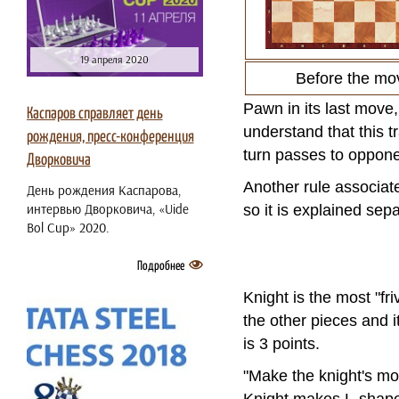
19 апреля 2020
Before the mo
Pawn in its last move,
Каспаров справляет день
understand that this 
рождения, пресс-конференция
turn passes to oppon
Дворковича
Another rule associate
День рождения Каспарова,
интервью Дворковича, «Uide
so it is explained sep
Bol Cup» 2020.
Подробнее
Knight is the most "fr
the other pieces and i
is 3 points.
"Make the knight's mov