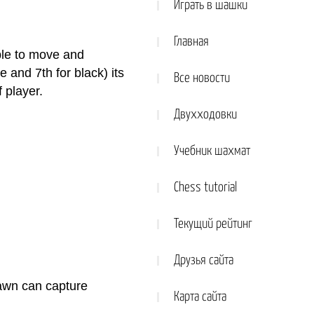
Играть в шашки
Главная
ble to move and
e and 7th for black) its
Все новости
 player.
Двухходовки
Учебник шахмат
Chess tutorial
Текущий рейтинг
Друзья сайта
awn can capture
Карта сайта