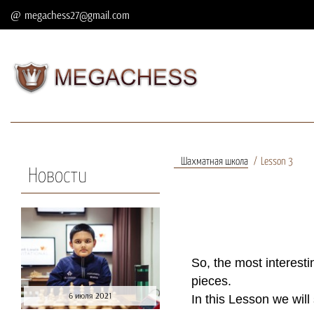
megachess27@gmail.com
Шахматная школа
Lesson 3
Новости
So, the most interest
pieces.
6 июля 2021
In this Lesson we will