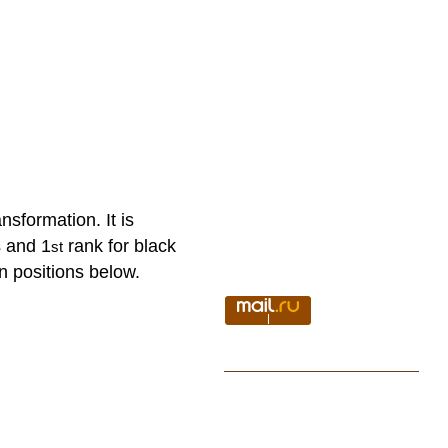
nsformation. It is
 and 1
rank for black
st
 in positions below.