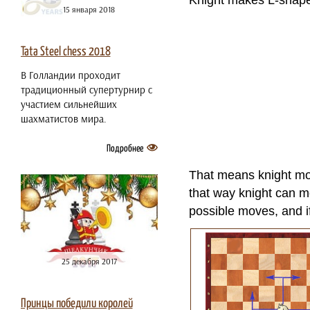
Knight makes L-shape
15 января 2018
Tata Steel chess 2018
В Голландии проходит
традиционный супертурнир с
участием сильнейших
шахматистов мира.
Подробнее
That means knight mov
that way knight can mo
possible moves, and if
25 декабря 2017
Принцы победили королей