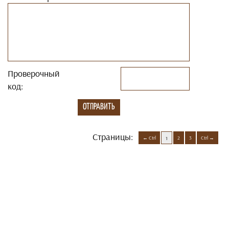
Проверочный
код:
Страницы:
Ctrl
2
3
Ctrl
1