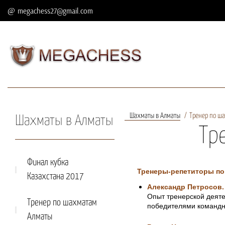
megachess27@gmail.com
Шахматы в Алматы
Тренер по ш
Шахматы в Алматы
Тр
Финал кубка
Тренеры-репетиторы по
Казахстана 2017
Александр Петросов.
Опыт тренерской деяте
Тренер по шахматам
победителями командны
Алматы