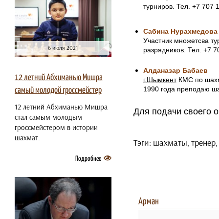
турниров. Тел. +7 707 
Сабина Нурахмедова
Участник множетсва ту
6 июля 2021
разрядников. Тел. +7 7
Алданазар
Бабаев
12 летний Абхиманью Мишра
г.Шымкент
КМС по шахм
1990 года преподаю шах
самый молодой гроссмейстер
12 летний Абхиманью Мишра
Для подачи своего 
стал самым молодым
гроссмейстером в истории
шахмат.
Тэги: шахматы, тренер,
Подробнее
Арман