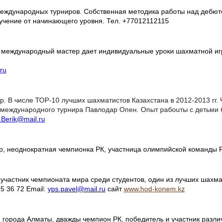
международных турниров. Собственная методика работы над дебют
бучение от начинающего уровня. Тел. +77012112115
 международный мастер дает индивидуальные уроки шахматной игр
ru
 В числе ТОР-10 лучших шахматистов Казахстана в 2012-2013 гг.
международного турнира Павлодар Опен. Опыт рабоuты с детьми б
.Berik@mail.ru
 неоднократная чемпионка РК, участница олимпийской команды РК
, участник чемпионата мира среди студентов, один из лучших шахм
95 36 72 Email:
yps.pavel@mail.ru
сайт
www.hod-konem.kz
 города Алматы, дважды чемпион РК, победитель и участник разл