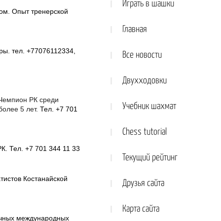
Играть в шашки
ом. Опыт тренерской
Главная
ы. тел. +77076112334,
Все новости
Двухходовки
 Чемпион РК среди
Учебник шахмат
олее 5 лет.
Тел. +7 701
Chess tutorial
. Тел. +7 701 344 11 33
Текущий рейтинг
атистов Костанайской
Друзья сайта
Карта сайта
ичных международных