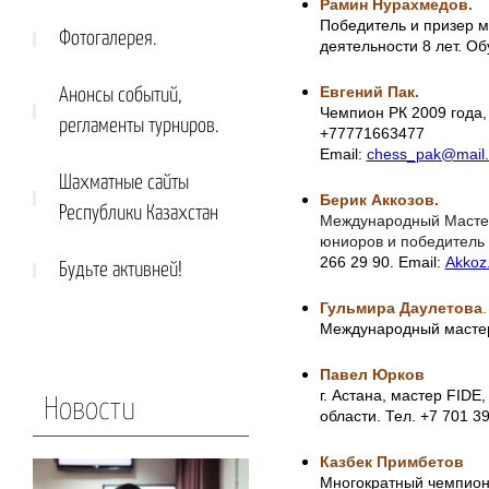
Рамин Нурахмедов.
Победитель и призер 
Фотогалерея.
деятельности 8 лет. О
Евгений Пак.
Анонсы событий,
Чемпион РК 2009 года,
регламенты турниров.
+77771663477
Email:
chess_pak@mail.
Шахматные сайты
Берик Аккозов.
Республики Казахстан
Международный Мастер.
юниоров и победитель 
266 29 90. Email:
Akkoz
Будьте активней!
Гульмира Даулетова
.
Международный мастер,
П
авел Юрков
г. Астана, мастер FIDE
Новости
области. Тел. +7 701 3
Казбек Примбетов
Многократный чемпион