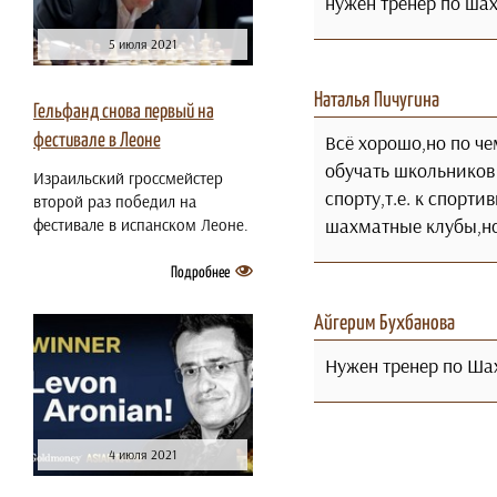
нужен тренер по шах
5 июля 2021
Наталья Пичугина
Гельфанд снова первый на
Всё хорошо,но по че
фестивале в Леоне
обучать школьников
Израильский гроссмейстер
спорту,т.е. к спор
второй раз победил на
шахматные клубы,но 
фестивале в испанском Леоне.
Подробнее
Айгерим Бухбанова
Нужен тренер по Ша
4 июля 2021