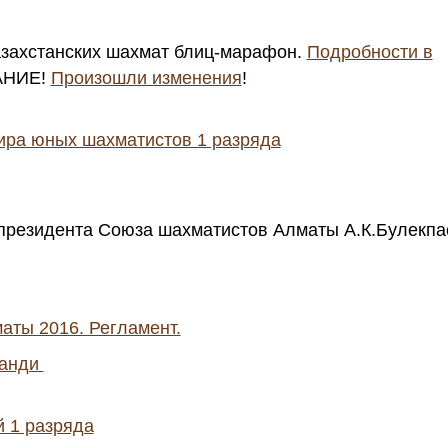
азахстанских шахмат блиц-марафон.
Подробности в
АНИЕ!
Произошли изменения
!
ира юных шахматистов 1 разряда
 президента Союза шахматистов Алматы А.К.Булекпа
аты 2016. Регламент.
Ганди
й 1 разряда