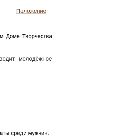
зрядов
Положение
ом Доме Творчества
оводит молодёжное
аты среди мужчин.