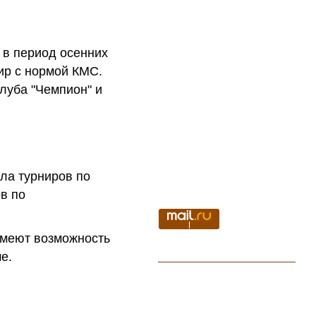
 в период осенних
ир с нормой КМС.
луба "Чемпион" и
ла турниров по
в по
имеют возможность
ме.