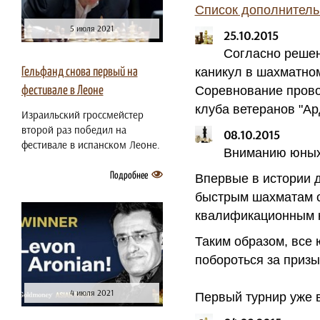
Список дополнитель
5 июля 2021
25.10.2015
Согласно решен
каникул в шахматно
Гельфанд снова первый на
Соревнование прово
фестивале в Леоне
клуба ветеранов "Ар
Израильский гроссмейстер
второй раз победил на
08.10.2015
фестивале в испанском Леоне.
Вниманию юных 
Подробнее
Впервые в истории 
быстрым шахматам с
квалификационным к
Таким образом, все
побороться за призы
4 июля 2021
Первый турнир уже в