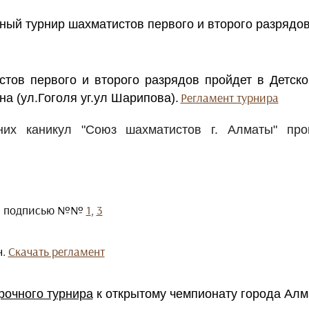
ный турнир шахматистов первого и второго ра
стов первого и второго разрядов пройдет в Детск
Регламент турнира
а (ул.Гоголя уг.ул Шарипова).
них каникул "Союз шахматистов г. Алматы" пр
 и подписью №№
1
,
3
н.
Скачать регламент
рочного турнира
к открытому чемпионату города Алм