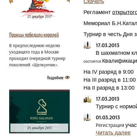
Скачать
Регламент
открытог
25 декабря 2017
Мемориал Б.Н.Ката
Турнир в честь Дня 
Принцы победили королей
17.03.2013
В предпоследнюю неделю
уходящего года в Москве
В шахматном кл
проходил очередной турнир
Квалификаци
состоятся
поколений «Щелкунчик».
На IV разряд в 9:00
Подробнее
На III разряд в 11:00
На II разряд в 13:00
17.03.2013
Турнир с нормо
01.03.2013
Регистрация
учас
24 декабря 2017
Читать далее