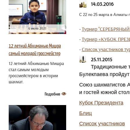
14.03.2016
С 22 по 25 марта в Алматы 
-
Турнир "СЕРЕБРЯНЫЙ
6 июля 2021
-
Турнир «КУБОК ПРЕЗ
12 летний Абхиманью Мишра
-
Список участников ту
самый молодой гроссмейстер
25.11.2015
12 летний Абхиманью Мишра
Традиционные т
стал самым молодым
Булекпаева пройдут в
гроссмейстером в истории
шахмат.
Союз шахматистов А
и гостей южной стол
Подробнее
Кубок Президента
Блиц
Список участников