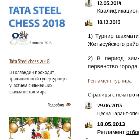
12.03.2014
Квалификацион
18.12.2013
1) Турнир шахмати
15 января 2018
Жетысуйского район
2) В период зим
Tata Steel chess 2018
первенство города.
В Голландии проходит
традиционный супертурнир с
Регламент турнира
участием сильнейших
шахматистов мира.
Страницы с печатью
29.06.2013
Подробнее
Цесна Гарант-опе
18.05.2013
Регламент
отбо