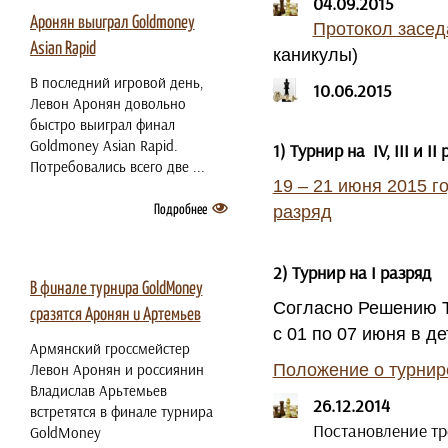
04.09.2015
Аронян выиграл Goldmoney
Протокол засед
Asian Rapid
каникулы)
В последний игровой день,
10.06.2015
Левон Аронян довольно
быстро выиграл финал
Goldmoney Asian Rapid.
1) Турнир на
IV
,
III
и
II
р
Потребовались всего две ...
19 – 21 июня 2015 го
разряд
Подробнее
2 июля 2021
2) Турнир на I разряд
В финале турнира GoldMoney
Согласно Решению Т
сразятся Аронян и Артемьев
с 01 по 07 июня в д
Армянский гроссмейстер
Левон Аронян и россиянин
Положение о турнир
Владислав Арьтемьев
26.12.2014
встретятся в финале турнира
Постановление тр
GoldMoney